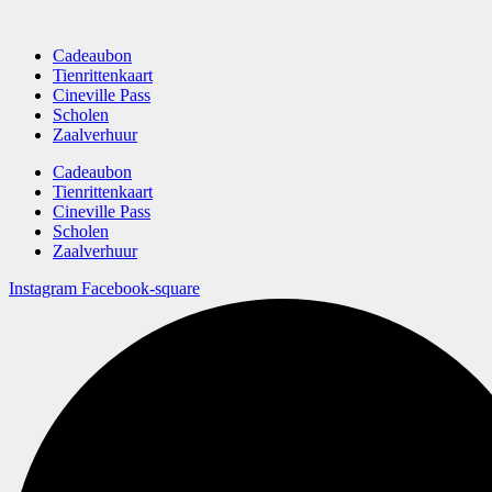
Cadeaubon
Tienrittenkaart
Cineville Pass
Scholen
Zaalverhuur
Cadeaubon
Tienrittenkaart
Cineville Pass
Scholen
Zaalverhuur
Instagram
Facebook-square