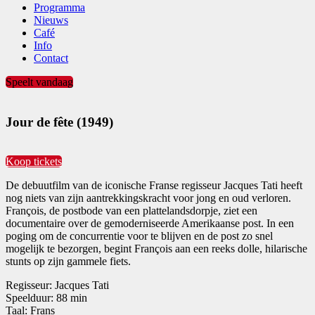
Programma
Nieuws
Café
Info
Contact
Speelt vandaag
Jour de fête (1949)
Koop tickets
De debuutfilm van de iconische Franse regisseur Jacques Tati heeft
nog niets van zijn aantrekkingskracht voor jong en oud verloren.
François, de postbode van een plattelandsdorpje, ziet een
documentaire over de gemoderniseerde Amerikaanse post. In een
poging om de concurrentie voor te blijven en de post zo snel
mogelijk te bezorgen, begint François aan een reeks dolle, hilarische
stunts op zijn gammele fiets.
Regisseur:
Jacques Tati
Speelduur:
88
min
Taal:
Frans